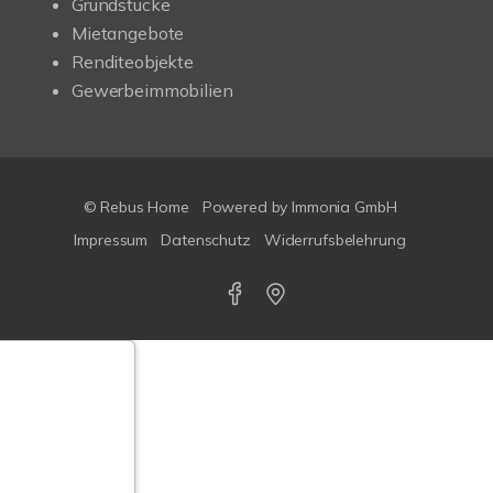
Grundstücke
Mietangebote
Renditeobjekte
Gewerbeimmobilien
© Rebus Home
Powered by Immonia GmbH
Impressum
Datenschutz
Widerrufsbelehrung
Google-
ertungen
Echtheit
n Bewertungen