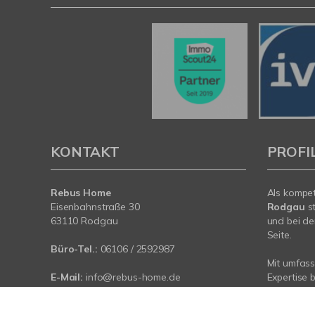
KONTAKT
PROFI
Rebus Home
Als kompe
Eisenbahnstraße 30
Rodgau
st
63110 Rodgau
und bei de
Seite.
Büro-Tel.:
06106 / 2592987
Mit umfas
E-Mail:
info@rebus-home.de
Expertise 
Web:
www.rebus-home.de
rund um Ih
Rodgau. Sp