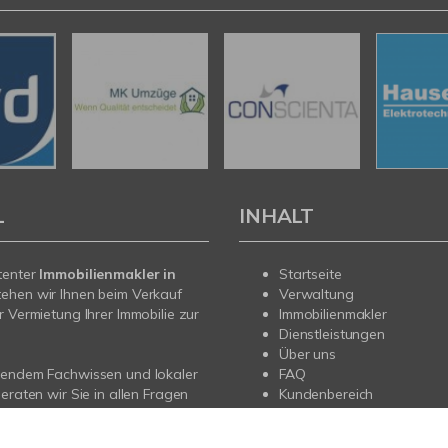
L
INHALT
tenter
Immobilienmakler in
Startseite
ehen wir Ihnen beim Verkauf
Verwaltung
r Vermietung Ihrer Immobilie zur
Immobilienmakler
Dienstleistungen
Über uns
sendem Fachwissen und lokaler
FAQ
beraten wir Sie in allen Fragen
Kundenbereich
r Haus oder Ihre Wohnung in
rechen Sie uns an - wir sind für