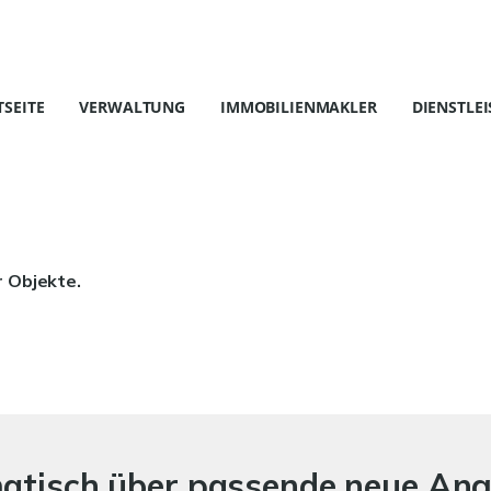
TSEITE
VERWALTUNG
IMMOBILIENMAKLER
DIENSTLE
r Objekte.
matisch über passende neue An