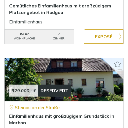
Gemütliches Einfamilienhaus mit großzügigem
Platzangebot in Rodgau
Einfamilienhaus
153 m²
7
WOHNFLÄCHE
ZIMMER
329.000,- €
RESERVIERT
Steinau an der Straße
Einfamilienhaus mit großzügigem Grundstück in
Marbon