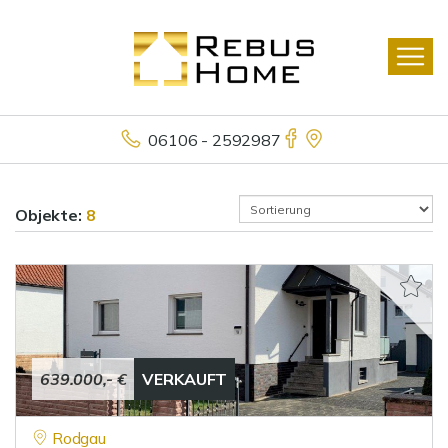
06106 - 2592987
Objekte:
8
639.000,- €
VERKAUFT
Rodgau