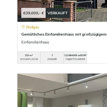
639.000,- €
VERKAUFT
Rodgau
Gemütliches Einfamilienhaus mit großzügigem
Einfamilienhaus
153 m²
7
123484068-cnB39P
WOHNFLÄCHE
ZIMMER
OBJEKTNUMMER