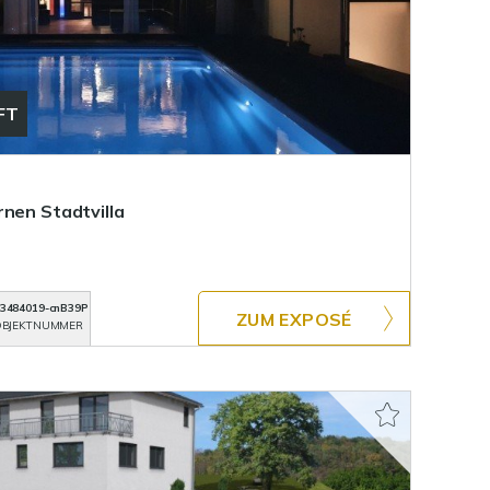
FT
rnen Stadtvilla
3484019-cnB39P
ZUM EXPOSÉ
BJEKTNUMMER