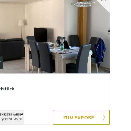
T
dstück
3482639-cnB39P
ZUM EXPOSÉ
BJEKTNUMMER