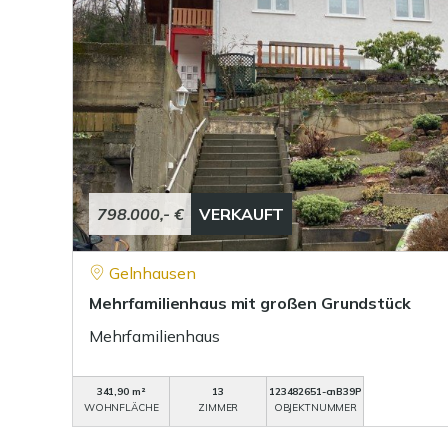
798.000,- €
VERKAUFT
Gelnhausen
Mehrfamilienhaus mit großen Grundstück
Mehrfamilienhaus
341,90 m²
13
123482651-cnB39P
WOHNFLÄCHE
ZIMMER
OBJEKTNUMMER