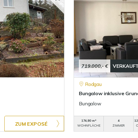
719.000,- €
VERKAUF
Rodgau
Bungalow inklusive Grun
Bungalow
174,80 m²
4
12
ZUM EXPOSÉ
WOHNFLÄCHE
ZIMMER
O