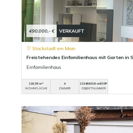
490.000,- €
VERKAUFT
Stockstadt am Main
Freistehendes Einfamilienhaus mit Garten in
Einfamilienhaus
118,99 m²
4
123484018-cnB39P
WOHNFLÄCHE
ZIMMER
OBJEKTNUMMER