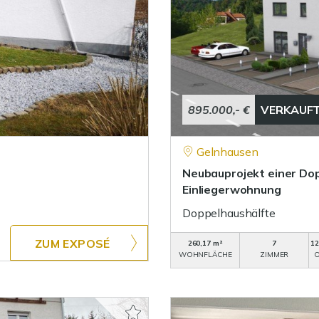
895.000,- €
VERKAUF
Gelnhausen
Neubauprojekt einer Dop
Einliegerwohnung
Doppelhaushälfte
ZUM EXPOSÉ
260,17 m²
7
12
WOHNFLÄCHE
ZIMMER
O