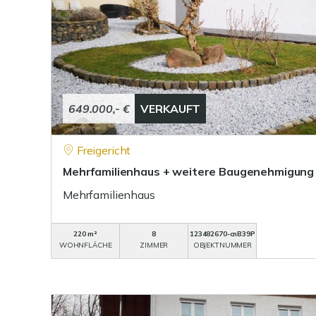
649.000,- €
VERKAUFT
Freigericht
Mehrfamilienhaus + weitere Baugenehmigung
Mehrfamilienhaus
220 m²
8
123482670-cnB39P
WOHNFLÄCHE
ZIMMER
OBJEKTNUMMER