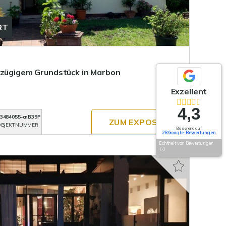
RT
ßzügigem Grundstück in Marbon
Exzellent
4,3
3484055-cnB39P
ZUM EXPOSÉ
BJEKTNUMMER
Basierend auf
28 Google-Bewertungen
Echtheit von Bewertungen