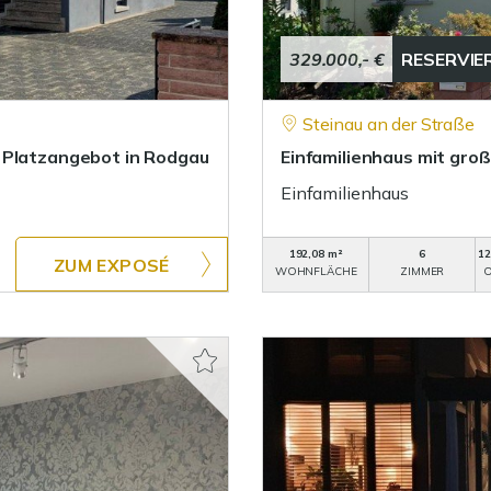
329.000,- €
RESERVIE
Steinau an der Straße
 Platzangebot in Rodgau
Einfamilienhaus mit gro
Einfamilienhaus
192,08 m²
6
12
ZUM EXPOSÉ
WOHNFLÄCHE
ZIMMER
O