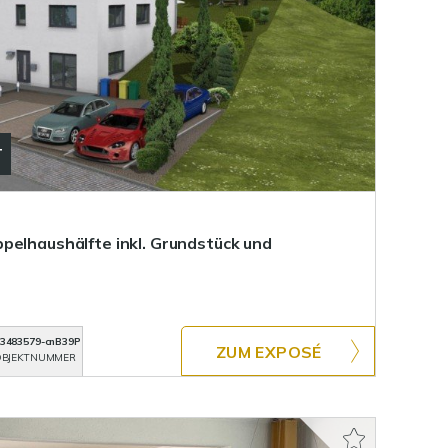
T
pelhaushälfte inkl. Grundstück und
3483579-cnB39P
ZUM EXPOSÉ
BJEKTNUMMER