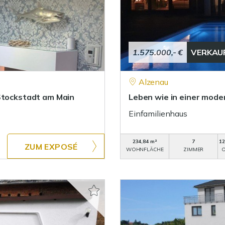
1.575.000,- €
VERKAU
Alzenau
 Stockstadt am Main
Leben wie in einer mode
Einfamilienhaus
234,84 m²
7
12
ZUM EXPOSÉ
WOHNFLÄCHE
ZIMMER
O