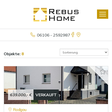
06106 - 2592987
Objekte:
8
639.000,- €
VERKAUFT
Rodgau