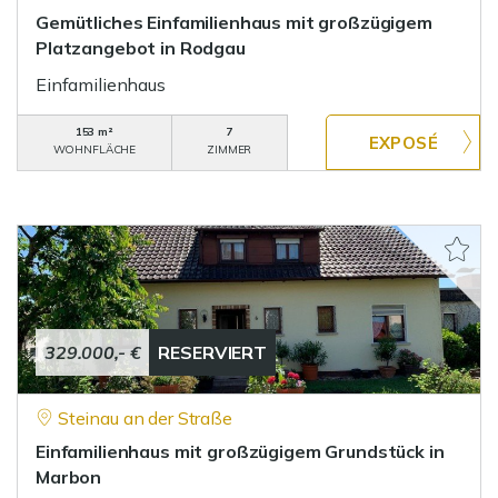
Gemütliches Einfamilienhaus mit großzügigem
Platzangebot in Rodgau
Einfamilienhaus
153 m²
7
WOHNFLÄCHE
ZIMMER
329.000,- €
RESERVIERT
Steinau an der Straße
Einfamilienhaus mit großzügigem Grundstück in
Marbon