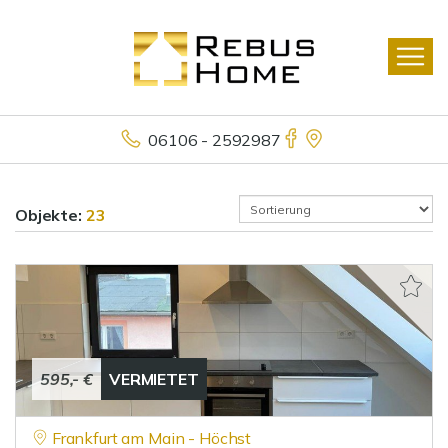
06106 - 2592987
Objekte:
23
595,- €
VERMIETET
Frankfurt am Main - Höchst