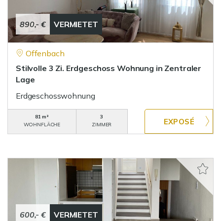
890,- €
VERMIETET
Offenbach
Stilvolle 3 Zi. Erdgeschoss Wohnung in Zentraler
Lage
Erdgeschosswohnung
81 m²
3
WOHNFLÄCHE
ZIMMER
600,- €
VERMIETET