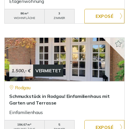
Etagenwohnung
86 m²
3
WOHNFLÄCHE
ZIMMER
1.500,- €
VERMIETET
Rodgau
Schmuckstück in Rodgau! Einfamilienhaus mit
Garten und Terrasse
Einfamilienhaus
184,67 m²
5