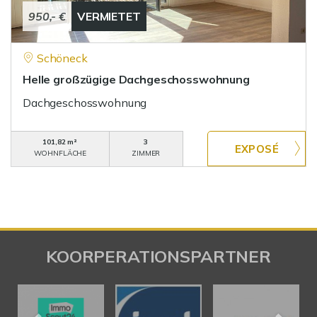
950,- €
VERMIETET
Schöneck
Helle großzügige Dachgeschosswohnung
Dachgeschosswohnung
101,82 m²
3
WOHNFLÄCHE
ZIMMER
KOORPERATIONSPARTNER