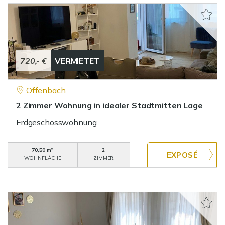
720,- €
VERMIETET
Offenbach
2 Zimmer Wohnung in idealer Stadtmitten Lage
Erdgeschosswohnung
70,50 m²
2
WOHNFLÄCHE
ZIMMER