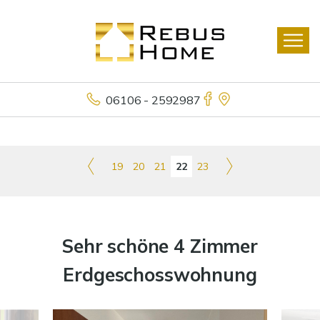
06106 - 2592987
19
20
21
22
23
Sehr schöne 4 Zimmer
Erdgeschosswohnung