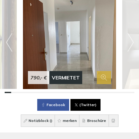
790,- €
VERMIETET
Facebook
(Twitter)
Notizblock (
)
merken
Broschüre