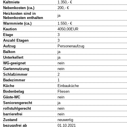
Kaltmiete
1.350,- €
Nebenkosten (ca.)
200,- €
Heizkosten sind in
ja
Nebenkosten enthalten
Warmmiete (ca.)
1.550,- €
Kaution
4050,00EUR
Etage
3
Anzahl Etagen
3
Aufzug
Personenaufzug
Balkon
ja
Unterkellert
ja
WG-geeignet
nein
Gartennutzung
nein
Schlafzimmer
2
Badezimmer
1
Küche
Einbauküche
Bodenbelag
Fliesen
Gäste-WC
nein
Seniorengerecht
ja
rollstuhlgerecht
nein
barrierefrei
nein
Zustand
neuwertig
bezugsfrei ab
01.10.2021